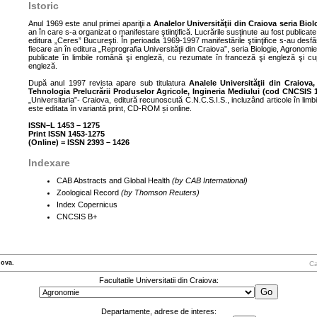
Istoric
Anul 1969 este anul primei apariţii a
Analelor Universităţii din Craiova seria Biol
an în care s-a organizat o manifestare ştiinţifică. Lucrările susţinute au fost publicate î
editura „Ceres” Bucureşti. În perioada 1969-1997 manifestările ştiinţifice s-au desfă
fiecare an în editura „Reprografia Universităţii din Craiova”, seria Biologie, Agronomie,
publicate în limbile română şi engleză, cu rezumate în franceză şi engleză şi cu
engleză.
După anul 1997 revista apare sub titulatura
Analele Universităţii din Craiova,
Tehnologia Prelucrării Produselor Agricole, Ingineria Mediului (cod CNCSIS 
„Universitaria”- Craiova, editură recunoscută C.N.C.S.I.S., incluzând articole în limb
este editata în variantă print, CD-ROM și online.
ISSN–L 1453 – 1275
Print ISSN 1453-1275
(Online) = ISSN 2393 – 1426
Indexare
CAB Abstracts and Global Health
(by CAB International)
Zoological Record
(by Thomson Reuters)
Index Copernicus
CNCSIS B+
iova.
Ca
Facultatile Universitatii din Craiova:
Departamente, adrese de interes: