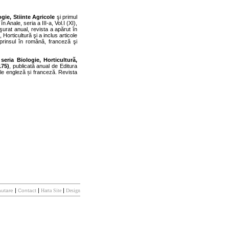
ogie, Stiinte Agricole
şi primul
n Anale, seria a III-a, Vol.I (XI),
şurat anual, revista a apărut în
 Horticultură şi a inclus articole
prinsul în română, franceză şi
 seria Biologie, Horticultură,
175)
, publicată anual de Editura
ile engleză și franceză. Revista
|
|
|
utare
Contact
Harta Site
Design