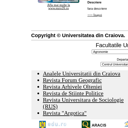
Descriere
Afla mai multe la
www.euro26.ro
fara descriere
<<< Inapoi
Copyright © Universitatea din Craiova.
Facultatile U
Departa
Analele Universitatii din Craiova
Revista Forum Geografic
Revista Arhivele Olteniei
Revista de Stiinte Politice
Revista Universitara de Sociologie
(RUS)
Revista "Argotica"