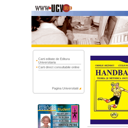
Carti editate de Editura
Universitaria
Carti direct consultabile online
Pagina Universitatii