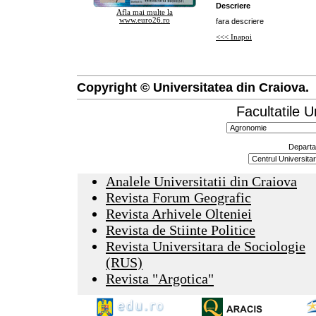
Descriere
Afla mai multe la
www.euro26.ro
fara descriere
<<< Inapoi
Copyright © Universitatea din Craiova.
Facultatile U
Departa
Analele Universitatii din Craiova
Revista Forum Geografic
Revista Arhivele Olteniei
Revista de Stiinte Politice
Revista Universitara de Sociologie
(RUS)
Revista "Argotica"