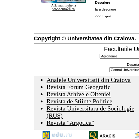
Descriere
Afla mai multe la
www.euro26.ro
fara descriere
<<< Inapoi
Copyright © Universitatea din Craiova.
Facultatile U
Departa
Analele Universitatii din Craiova
Revista Forum Geografic
Revista Arhivele Olteniei
Revista de Stiinte Politice
Revista Universitara de Sociologie
(RUS)
Revista "Argotica"