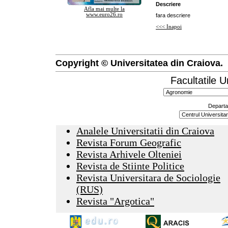
Descriere
Afla mai multe la
www.euro26.ro
fara descriere
<<< Inapoi
Copyright © Universitatea din Craiova.
Facultatile U
Departa
Analele Universitatii din Craiova
Revista Forum Geografic
Revista Arhivele Olteniei
Revista de Stiinte Politice
Revista Universitara de Sociologie
(RUS)
Revista "Argotica"