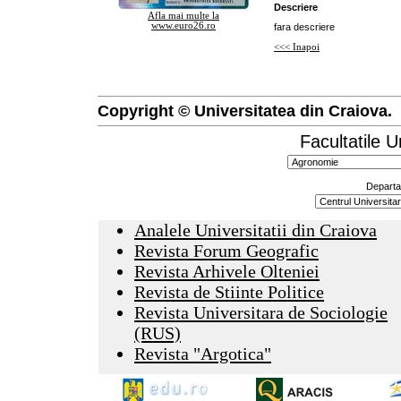
Descriere
Afla mai multe la
www.euro26.ro
fara descriere
<<< Inapoi
Copyright © Universitatea din Craiova.
Facultatile U
Departa
Analele Universitatii din Craiova
Revista Forum Geografic
Revista Arhivele Olteniei
Revista de Stiinte Politice
Revista Universitara de Sociologie
(RUS)
Revista "Argotica"