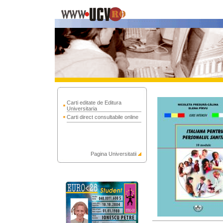
Carti editate de Editura
Universitaria
Carti direct consultabile online
Pagina Universitatii