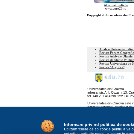
Afla mai multe la
www.euro26.ro
Copyright © Universitatea din Cra
Analele Universitatii din
Revista Forum Geografic
Revista Arhivele Olteniei
Revista de Stiinte Politice
Revista Universitara de 
Revista "Argotica"
Universitatea din Craiova
adresa: str. A. I. Cuza nr.13, C
tel: +40 251 414398, fax: +40 2
Universitatea din Craiova este in
caracter personal, gestionat de 
personal, sub nr. 10883, avand c
Informare privind politica de cook
Utilizam fisiere de tip cookie pentru a va 