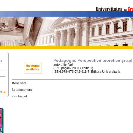
Pedagogie. Perspective teoretice şi apl
ul
autor: Ilie, Vali
(- / 0 pagini / 2007 / editia 1)
ISBN:978-973-742-911-7, Editura Universitaria
Descriere
fara descriere
ii
<<< Inapoi