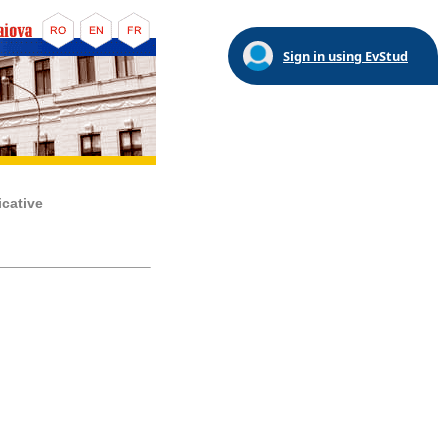
Sign in using EvStud
icative