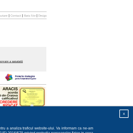
|
|
|
utare
Contact
Harta Site
Design
ovare a sanatatii
x
ntru a analiza traficul website-ului. Va informam ca ne-am