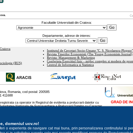
iova.
Ca
Facultatile Universitatii din Craiova:
Departamente, adrese de interes:
 Craiova
Institutul de Cercetari Socio-Umane "C. S. Nicolaescu-Plopsor"
Revista Tinerilor Economisti (The Young Economists Journal)
Revista: Management & Marketing
Conferinta Exercitiul fizic - mijloc complex si modern de prom
Sociologie (RUS)
Centrul de Informatica si Statistica
raiova, Romania, cod postal: 200585
51 411688
registrata ca operator in Registrul de evidenta a prelucrarii datelor cu
Autoritatea Nationala de Supraveghere a Prelucrarii Datelor cu Caracter
a scop declarat "gestionarea bazei de date a cursantilor".
ie, domeniul ucv.ro!
oferi o experienta de navigare cat mai buna, prin personalizarea continutului si pe