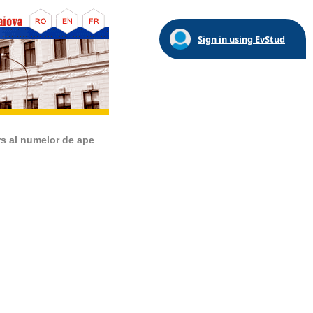
Sign in using EvStud
rs al numelor de ape