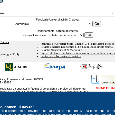
iova.
Ca
Facultatile Universitatii din Craiova:
Departamente, adrese de interes:
 Craiova
Institutul de Cercetari Socio-Umane "C. S. Nicolaescu-Plopsor"
Revista Tinerilor Economisti (The Young Economists Journal)
Revista: Management & Marketing
Conferinta Exercitiul fizic - mijloc complex si modern de prom
Sociologie (RUS)
Centrul de Informatica si Statistica
raiova, Romania, cod postal: 200585
51 411688
registrata ca operator in Registrul de evidenta a prelucrarii datelor cu
Autoritatea Nationala de Supraveghere a Prelucrarii Datelor cu Caracter
a scop declarat "gestionarea bazei de date a cursantilor".
ie, domeniul ucv.ro!
oferi o experienta de navigare cat mai buna, prin personalizarea continutului si pe