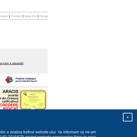
|
|
|
utare
Contact
Harta Site
Design
ovare a sanatatii
x
ntru a analiza traficul website-ului. Va informam ca ne-am