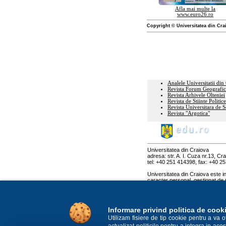
Afla mai multe la
www.euro26.ro
Copyright © Universitatea din Cra
Analele Universitatii din
Revista Forum Geografic
Revista Arhivele Olteniei
Revista de Stiinte Politice
Revista Universitara de 
Revista "Argotica"
Universitatea din Craiova
adresa: str. A. I. Cuza nr.13, C
tel: +40 251 414398, fax: +40 2
Universitatea din Craiova este in
caracter personal, gestionat de 
personal, sub nr. 10883, avand c
Informare privind politica de cook
Utilizam fisiere de tip cookie pentru a va 