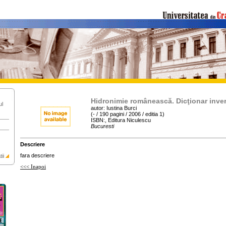
Hidronimie românească. Dicţionar inve
ul
autor: Iustina Burci
(- / 190 pagini / 2006 / editia 1)
ISBN:, Editura Niculescu
Bucuresti
Descriere
fara descriere
ii
<<< Inapoi